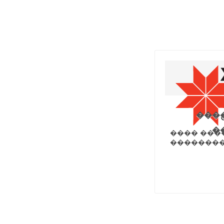
���
�
���� ���
��������