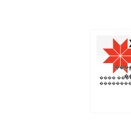
���
�
���� ���
��������