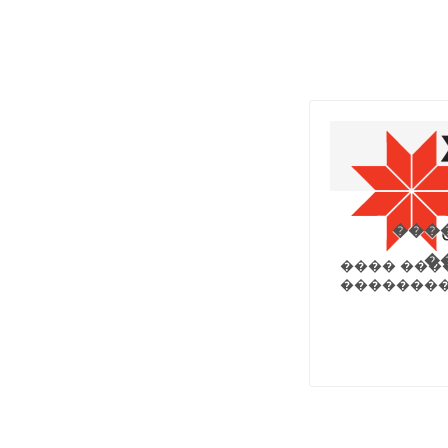
���
�
���� ���
��������